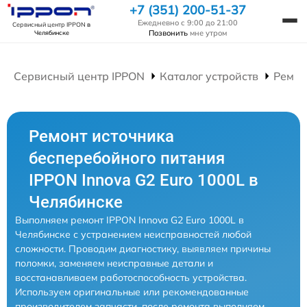
+7 (351) 200-51-37
Ежедневно с 9:00 до 21:00
Сервисный центр IPPON
в
Позвонить
мне утром
Челябинске
Сервисный центр IPPON
Каталог устройств
Ремон
Ремонт источника
бесперебойного питания
IPPON Innova G2 Euro 1000L в
Челябинске
Выполняем ремонт IPPON Innova G2 Euro 1000L в
Челябинске с устранением неисправностей любой
сложности. Проводим диагностику, выявляем причины
поломки, заменяем неисправные детали и
восстанавливаем работоспособность устройства.
Используем оригинальные или рекомендованные
производителем запчасти, после ремонта выполняем